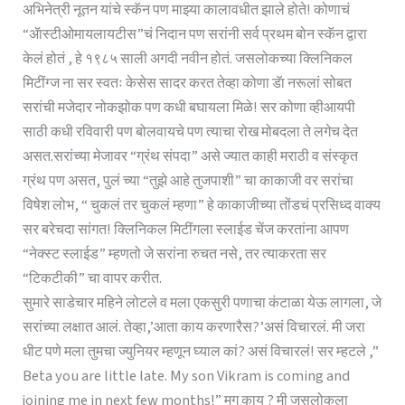
अभिनेत्री नूतन यांचे स्कॅन पण माझ्या कालावधीत झाले होते! कोणाचं
“ॲास्टीओमायलायटीस”चं निदान पण सरांनी सर्व प्रथम बोन स्कॅन द्वारा
केलं होतं , हे १९८५ साली अगदी नवीन होतं. जसलोकच्या क्लिनिकल
मिटींग्ज ना सर स्वतः केसेस सादर करत तेव्हा कोणा डॅा नरूलां सोबत
सरांची मजेदार नोकझोक पण कधी बघायला मिळे! सर कोणा व्हीआयपी
साठी कधी रविवारी पण बोलवायचे पण त्याचा रोख मोबदला ते लगेच देत
असत.सरांच्या मेजावर “ग्रंथ संपदा” असे ज्यात काही मराठी व संस्कृत
ग्रंथ पण असत, पुलं च्या “तुझे आहे तुजपाशी” चा काकाजी वर सरांचा
विषेश लोभ, “ चुकलं तर चुकलं म्हणा” हे काकाजीच्या तोंडचं प्रसिध्द वाक्य
सर बरेचदा सांगत! क्लिनिकल मिटींगला स्लाईड चेंज करतांना आपण
“नेक्स्ट स्लाईड” म्हणतो जे सरांना रुचत नसे, तर त्याकरता सर
“टिकटीकी” चा वापर करीत.
सुमारे साडेचार महिने लोटले व मला एकसुरी पणाचा कंटाळा येऊ लागला, जे
सरांच्या लक्षात आलं. तेव्हा,’आता काय करणारैस?’असं विचारलं. मी जरा
धीट पणे मला तुमचा ज्युनियर म्हणून घ्याल कां? असं विचारलं! सर म्हटले ,”
Beta you are little late. My son Vikram is coming and
joining me in next few months!” मग काय ? मी जसलोकला