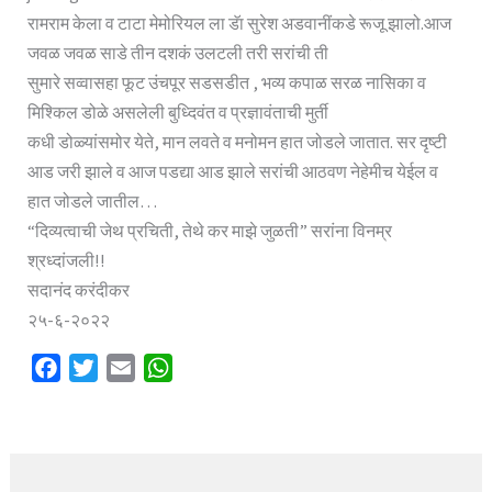
रामराम केला व टाटा मेमोरियल ला डॅा सुरेश अडवानींकडे रूजू झालो.आज
जवळ जवळ साडे तीन दशकं उलटली तरी सरांची ती
सुमारे सव्वासहा फूट उंचपूर सडसडीत , भव्य कपाळ सरळ नासिका व
मिश्किल डोळे असलेली बुध्दिवंत व प्रज्ञावंताची मुर्ती
कधी डोळ्यांसमोर येते, मान लवते व मनोमन हात जोडले जातात. सर दृष्टी
आड जरी झाले व आज पडद्या आड झाले सरांची आठवण नेहेमीच येईल व
हात जोडले जातील…
“दिव्यत्वाची जेथ प्रचिती, तेथे कर माझे जुळती” सरांना विनम्र
श्रध्दांजली!!
सदानंद करंदीकर
२५-६-२०२२
F
T
E
W
a
w
m
h
c
i
a
a
e
t
i
t
b
t
l
s