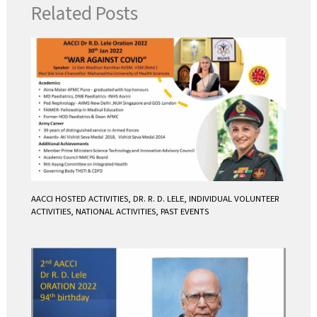
Related Posts
o
e
A
o
r
p
k
p
AACCI HOSTED ACTIVITIES
,
DR. R. D. LELE
,
INDIVIDUAL VOLUNTEER
ACTIVITIES
,
NATIONAL ACTIVITIES
,
PAST EVENTS