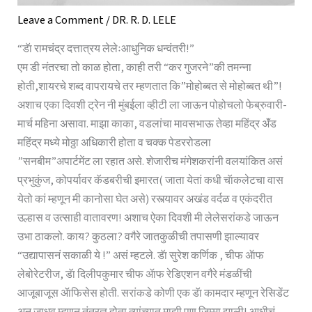
Leave a Comment
/
DR. R. D. LELE
“डॅा रामचंद्र दत्तात्रय लेलेःआधुनिक धन्वंतरी!”
एम डी नंतरचा तो काळ होता, काही तरी “कर गुजरने”की तमन्ना
होती,शायरचे शब्द वापरायचे तर म्हणतात कि”मोहोब्बत से मोहोब्बत थी”!
अशाच एका दिवशी ट्रेन नी मुंबईला व्हीटी ला जाऊन पोहोचलो फेब्रुवारी-
मार्च महिना असावा. माझा काका, वडलांचा मावसभाऊ तेव्हा महिंद्र ॲंड
महिंद्र मध्ये मोठ्ठा अधिकारी होता व चक्क पेडररोडला
”सनबीम”अपार्टमेंट ला रहात असे. शेजारीच मंगेशकरांनी वलयांकित असं
प्रभुकुंज, कोपर्यावर कॅडबरीची इमारत( जाता येतां कधी चॅाकलेटचा वास
येतो कां म्हणून मी कानोसा घेत असे) रस्त्यावर अखंड वर्दळ व एकंदरीत
उल्हास व उत्साही वातावरण! अशाच ऐका दिवशी मी लेलेसरांकडे जाऊन
उभा ठाकलो. काय? कुठला? वगैरे जातकुळीची तपासणी झाल्यावर
“उद्यापासनं सकाळी ये !” असं म्हटले. डॅा सुरेश कर्णिक , चीफ ॲाफ
लेबोरेटरीज, डॅा दिलीपकुमार चीफ ॲाफ रेडिएशन वगैरे मंडळींची
आजूबाजूस ॲाफिसेस होती. सरांकडे कोणी एक डॅा कामदार म्हणून रेसिडेंट
अन् जाधव म्हणून तंत्रज्ञ होता.त्यांच्यात माझी पण जिम्मा झाली! आधीचं