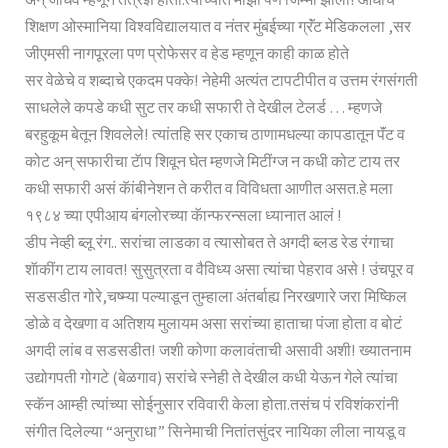
शिक्षण ओस्मानिया विश्वविद्यालयात व नंतर मुंबईच्या ग्रॅंट मेडिकलला ,सर
जीएमसी नागपूरला पण प्रोफेसर व हेड म्हणून काही काळ होते
सर वेळेचे व शब्दाचे एकदम पक्के! नेहेमी अत्यंत टापटीपीत व उत्तम रंगसंगती
साधलेले कपडे कधी सुट तर कधी सफारी ते देखील टेलर्ड … म्हणजे
बरहुकूम बेतून शिवलेले! त्यांतहि सर एकाच ठाणामधल्या कापडातून पॅंट व
कोट अन् सफारीचा टॅाप शिवून घेत म्हणजे मिटींग्ज न कधी कोट टाय तर
कधी सफारी असं कॅांबीनेशन ते करीत व विविधता आणीत असत.हे मला
१९८४ च्या एपीआय बंगलोरच्या कॅान्फरन्सला ध्यानात आलं !
डीप नेव्ही ब्लू रंग.. सरांचा लाडका व त्यासोबत ते अगदी ब्लड रेड रंगाचा
शॅाकींग टाय लावत! सुसुत्रता व वैविध्य असा त्यांचा पेहराव असे ! उंचपूर व
सडसडीत गोरे,चष्म्या पल्याडून तुम्हाला अंतर्बाह्य निरखणारे जरा मिष्किल
डोळे व देखणा व अतिशय मुलायम असा सरांच्या हाताचा पंजा होता व बोटं
अगदी लांब व सडसडीत! जशी कोणा कलावंताची असावी अशी! ख्यातनाम
उद्योगपती गोगटे (बेळगाव) सरांचे स्नेही ते देखील कधी येऊन गेले त्यांचा
स्कॅन आम्ही त्यांच्या सोईनुसार रविवारी केला होता.तसंच पं रविशंकरांनी
संगीत दिलेल्या “अनुराधा” सिनेमाची नितांतसुंदर नायिका लीला नायडू व